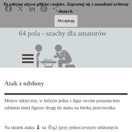
Przejdź do treści
Ta witryna używa plików cookies. Zapoznaj się z zasadami ochrony
Facebook
X
LinkedIn
Pinterest
Podziel
Szukaj
się
danych.
Akceptuję
Gens una sumus
64 pola - szachy dla amatorów
Pomiń menu
Atak z odsłony
Motyw taktyczny, w którym jedna z figur swoim posunięciem
odsłania innej figurze drogę do ataku na bierkę przeciwnika.
♝
♔
Na skutek ataku
na
g2
(przy jednoczesnym odsłonięciu