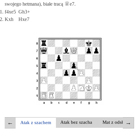
♕
swojego hetmana)
, białe tracą
e7
.
f4xe5 Gh3+
Kxh Hxe7
Atak bez szacha
Mat z odsłony
Atak z szachem