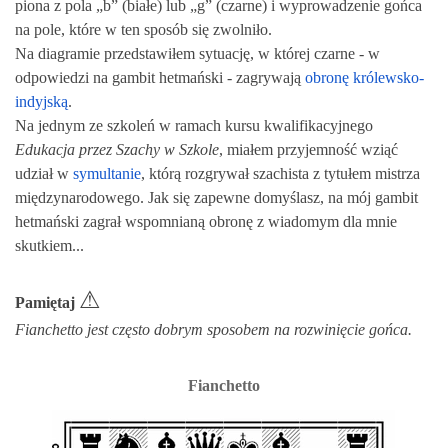
piona z pola
„
b
” (białe)
lub
„
g
” (czarne)
i wyprowadzenie gońca
na pole, które w ten sposób się zwolniło.
Na diagramie przedstawiłem sytuację, w której czarne - w
odpowiedzi na gambit hetmański - zagrywają
obronę królewsko-
indyjską
.
Na jednym ze szkoleń w ramach kursu kwalifikacyjnego
Edukacja przez Szachy w Szkole
, miałem przyjemność wziąć
udział w
symultanie
, którą rozgrywał szachista z tytułem mistrza
międzynarodowego. Jak się zapewne domyślasz, na mój gambit
hetmański zagrał wspomnianą obronę z wiadomym dla mnie
skutkiem...
⚠
Pamiętaj
Fianchetto jest często dobrym sposobem na rozwinięcie gońca.
Fianchetto