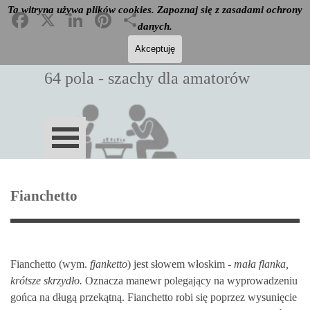
Przejdź do treści
Ta witryna używa plików cookies. Zapoznaj się z zasadami ochrony
Facebook
X
LinkedIn
Pinterest
Podziel
Szukaj
się
danych.
Akceptuję
Gens una sumus
64 pola - szachy dla amatorów
Pomiń menu
Fianchetto
Fianchetto (wym.
fjanketto
) jest słowem włoskim -
mała flanka,
krótsze skrzydło.
Oznacza manewr polegający na
wyprowadzeniu
gońca na długą przekątną
. Fianchetto robi się poprzez wysunięcie