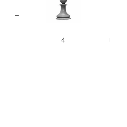
=
4
+