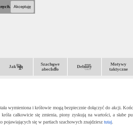
anych.
Akceptuję
Pomiń menu
Szachowe
Motywy
Jak idą
Debiuty
▼
▼
▼
▼
abecadło
taktyczne
ała wymieniona i królowie mogą bezpiecznie dołączyć do akcji. Końc
 króla całkowicie się zmienia, piony zyskują na wartości, a słabe pu
o pojawiających się w partiach szachowych znajdziesz
tutaj
.