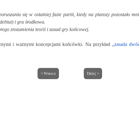
uszaniu się w ostatniej fazie partii, kiedy na planszy pozostało m
(debiut) i gra środkowa.
ego zrozumienia teorii i zasad gry końcowej.
cznymi i ważnymi koncepcjami końcówki. Na przykład „
zasada dwóc
< Wstecz
Dalej >