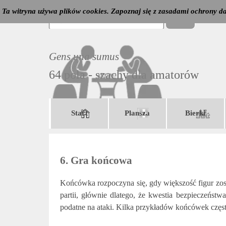
Przejdź do treści
Ta witryna używa plików cookies. Zapoznaj się z zasadami ochrony d
Szukaj
Gens una sumus
64 pola - szachy dla amatorów
Start
Plansza
Bierki
▼
6. Gra końcowa
Końcówka rozpoczyna się, gdy większość figur zost
partii, głównie dlatego, że kwestia bezpieczeństwa
podatne na ataki. Kilka przykładów końcówek częst